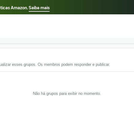
sticas Amazon.
Saiba mais
Select your preferred language
English - US
中文 - CN
Português - BR
alizar esses grupos. Os membros podem responder e publicar.
Não há grupos para exibir no momento.