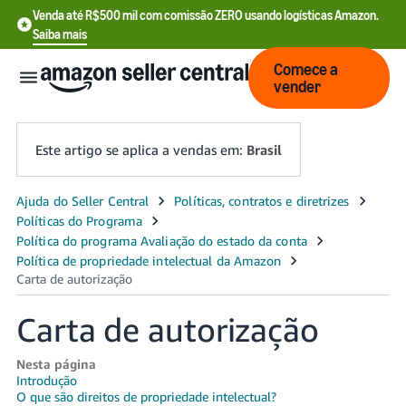
Venda até R$500 mil com comissão ZERO usando logísticas Amazon.
Saiba mais
Comece a
vender
Este artigo se aplica a vendas em:
Brasil
English
- US
中
文
Carta de autorização
-
CN
Nesta página
Introdução
Português
O que são direitos de propriedade intelectual?
 BR