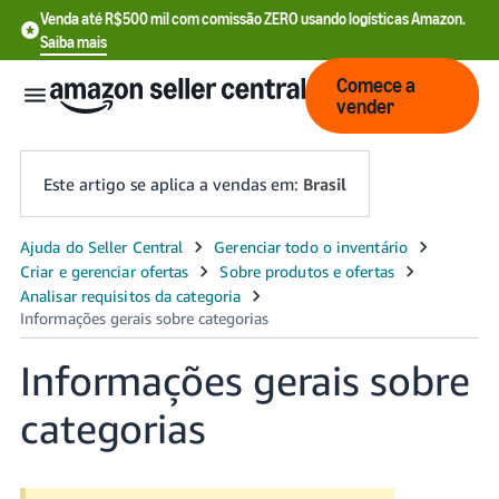
Venda até R$500 mil com comissão ZERO usando logísticas Amazon.
Saiba mais
Comece a
vender
Este artigo se aplica a vendas em:
Brasil
English
- US
中
文
Informações gerais sobre
-
categorias
CN
Português
 BR