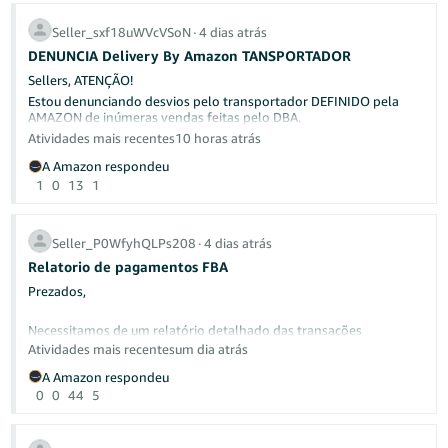
⚠️ Motivos comuns para atrasos
Ou seja pediram para eu gerar outra DANFE com o envio, ai vão
Reserva de conta:
Valores podem ser retidos para cobrir
Seller_sxf18uWVcVSoN
∙
4 dias atrás
alegar que eu não mandei e vão sumir com as minhas coisas como
possíveis devoluções, reclamações A-to-Z ou estornos
eu já imaginava, e se eu não tivesse mandado diriam que não tinha
DENUNCIA Delivery By Amazon TANSPORTADOR
Dados bancários incorretos:
Se o código do banco, agência
solução pois não gerei outra DANFE com um envio "falso", será
ou CPF/CNPJ não corresponderem, o repasse será recusado
Sellers, ATENÇÃO!
que tem alguém para me orientar ou só tem os bots no suporte
e os fundos retornarão ao seu saldo. Verifique seus dados
mesmo? e para minha surpresa pedi para verificarem se haviam
Estou denunciando desvios pelo transportador DEFINIDO pela
em
Configurações do método de depósito
.
outros itens em situação similar que pedi para revisarem, eles
AMAZON de inúmeras vendas feitas pelo DBA.
Saldo negativo:
Taxas, reembolsos ou ajustes podem
revisaram e encontraram, mas não resolveram.
Sellers, acompanhem cada detalhe e se documentem caso sejam
Atividades mais recentes
10 horas atrás
resultar em saldo insuficiente para repasse
prejudicados.
Verificação de conta:
Contas novas ou em revisão podem
A Amazon respondeu
ter repasses temporariamente suspensos
Exemplo, com a NF em "mãos" o transportador, imposto pela
1
0
13
1
AMAZON, definirá qual critério de desvio será iniciado.
✅ Como verificar o status do seu pagamento
E assim, nós arcamos com o prejuízo pela Policia Comercial
Acesse
Relatórios > Pagamentos >
Visualização do extrato
Amazon.
para ver seus períodos de liquidação e a próxima data de
Seller_P0WfyhQLPs208
∙
4 dias atrás
Unidos somos mais fortes.
pagamento prevista
Relatorio de pagamentos FBA
Estamos a disposição da Amazon para qq esclarecimento.
Confira
Relatórios > Pagamentos > Visualização de
transações
para detalhes por pedido
Prezados,
Revise suas
Notificações de desempenho
para verificar se
há alertas sobre repasses recusados
Necessitamos de um relatório detalhado das transações
financeiras referentes às vendas realizadas por meio do programa
Atividades mais recentes
um dia atrás
Se o seu repasse aparece como "Concluído" mas os fundos não
FBA (Fulfillment by Amazon).
chegaram após 5 dias úteis, entre em contato com seu banco
A Amazon respondeu
informando a data e o valor esperados.
0
0
44
5
Atualmente, não estamos conseguindo realizar a conciliação entre
as vendas registradas e os valores liquidados pela Amazon,
devido à ausência de um relatório que apresente o detalhamento
💬 Compartilhe sua experiência 😊