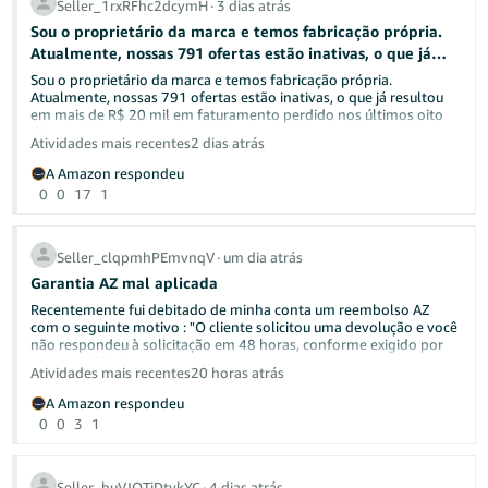
tip de transações vinculadas aos pagamentos recebidos.
Seller_1rxRFhc2dcymH
∙
3 dias atrás
Gerenciar o fluxo de caixa é algo que todo vendedor enfrenta.
Sou o proprietário da marca e temos fabricação própria.
Vamos nos ajudar:
Atualmente, nossas 791 ofertas estão inativas, o que já
resultou em mais de R$ 20 mil em faturamento perdido
Como você planeja suas compras de estoque em torno do seu
Sou o proprietário da marca e temos fabricação própria.
cronograma de repasse?
nos últimos oito dias.
Atualmente, nossas 791 ofertas estão inativas, o que já resultou
em mais de R$ 20 mil em faturamento perdido nos últimos oito
dias.
Já teve um pagamento atrasado? O que resolveu a situação para
Atividades mais recentes
2 dias atrás
você?
A Amazon respondeu
Até o momento, a Amazon não apresentou uma solução efetiva
para o caso, o que é inadmissível diante do impacto causado à
0
0
17
1
Compartilhe suas dicas abaixo — sua experiência pode ajudar
nossa operação.
outro vendedor.
Solicito um retorno urgente, a reativação imediata das ofertas e a
Seller_clqpmhPEmvnqV
∙
um dia atrás
revisão prioritária da conta, considerando que a inativação
🛠️ Recursos úteis
Garantia AZ mal aplicada
ocorreu de forma indevida. Também peço a recuperação da
exposição dos anúncios, já que fomos diretamente prejudicados
Perguntas frequentes sobre pagamentos
— Respostas para
Recentemente fui debitado de minha conta um reembolso AZ
por um bloqueio que não foi causado pela nossa operação.
dúvidas comuns sobre prazos e retenções
com o seguinte motivo : "O cliente solicitou uma devolução e você
Entendendo seu extrato de pagamentos
— Como
não respondeu à solicitação em 48 horas, conforme exigido por
interpretar seus relatórios de liquidação
nossa política."
Atividades mais recentes
20 horas atrás
Atualizar informações da conta bancária
— Corrija dados de
porém o pedido no qual ela se refere foi respondido o contato de
depósito desatualizados ou incorretos
devolução de 07/31/2026 apenas UM DIA depois em
A Amazon respondeu
Seller University Brasil
— Tutoriais em vídeo sobre
01/08/2026 dando continuidade no processo de devolução. O
0
0
3
1
pagamentos e gestão de conta
cliente além de não ter respondido mais depois do meu contato
abriu uma garantia AZ e a Amazon simplesmente aplicou
indevidamente.
Seller_buVJOTiDtykYC
∙
4 dias atrás