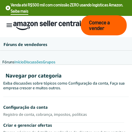
Venda até R$500 mil com comissão ZERO usando logísticas Amazon.
Saiba mais
Comece a
vender
Fóruns de vendedores
Fóruns
Início
Discussões
Grupos
English
Navegar por categoria
- US
Exiba discussões sobre tópicos como Configuração da conta, Faça sua
empresa crescer e muitos outros.
中
文
-
Configuração da conta
CN
Registro de conta, cobrança, impostos, políticas
Português
Criar e gerenciar ofertas
 BR