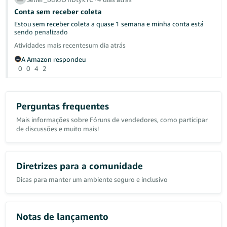
Conta sem receber coleta
ja tentei abrir um caso (21485314521)com o suporte porém nada
é feito ou explicado corretamente.
Estou sem receber coleta a quase 1 semana e minha conta está
sendo penalizado
A plataforma como força maior está sendo cada vez mais injusta
Atividades mais recentes
um dia atrás
para o lado do vendedor.
A Amazon respondeu
0
0
4
2
Perguntas frequentes
Mais informações sobre Fóruns de vendedores, como participar
de discussões e muito mais!
Diretrizes para a comunidade
Dicas para manter um ambiente seguro e inclusivo
Notas de lançamento